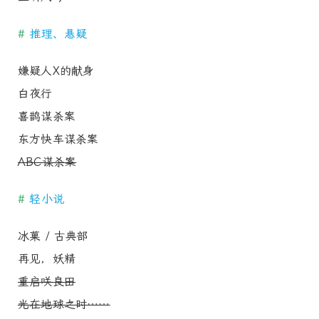
#
推理、悬疑
嫌疑人X的献身
白夜行
喜鹊谋杀案
东方快车谋杀案
ABC谋杀案
#
轻小说
冰菓 / 古典部
再见，妖精
重启咲良田
光在地球之时……