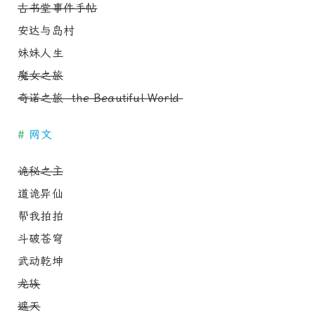
古书堂事件手帖
安达与岛村
妹妹人生
魔女之旅
奇诺之旅 -the Beautiful World-
#
网文
诡秘之主
道诡异仙
帮我拍拍
斗破苍穹
武动乾坤
龙族
遮天