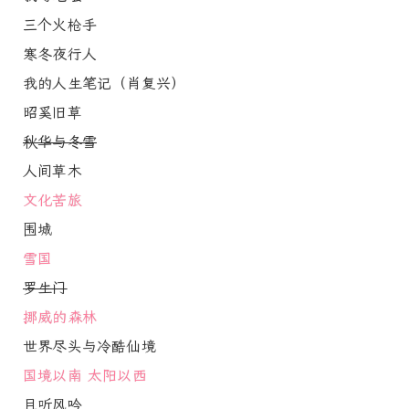
三个火枪手
寒冬夜行人
我的人生笔记（肖复兴）
昭奚旧草
秋华与冬雪
人间草木
文化苦旅
围城
雪国
罗生门
挪威的森林
世界尽头与冷酷仙境
国境以南 太阳以西
且听风吟