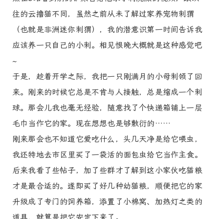
往的云撸猫不同，虽然之前从未了解过家养宠物刺猬
（也就是非洲迷你刺猬），我的潜意识第一时间告诉我
应该养一只自己的小刺。相见恨晚大概就是这种感觉吧
~
于是，趁着开学之际，我把一只刚满月的小母刺领了回
来。刚来的时候它总是不肯与人接触，总是缩成一个刺
球。那会儿我也毫无经验，随意找了个快递箱铺上一层
毛巾当作它的家。现在想想也是够敷衍的……
刚来那会也不知道它爱吃什么，头几天净是给它喂虫，
我还特地去市区里买了一袋活的面包虫给它当作主食。
后来我看了些帖子，加了些群才了解到这小家伙吃猫粮
才是最合适的。遂即买了好几种幼猫粮，顺便把它的家
升级成了专门的饲养箱，添置了小棉窝、加热灯之类的
道具，就算是把它安定下来了。